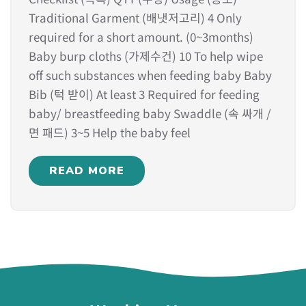
Traditional Garment (배냇저고리) 4 Only
required for a short amount. (0~3months)
Baby burp cloths (가제수건) 10 To help wipe
off such substances when feeding baby Baby
Bib (턱 받이) At least 3 Required for feeding
baby/ breastfeeding baby Swaddle (속 싸개 /
면 패드) 3~5 Help the baby feel
READ MORE